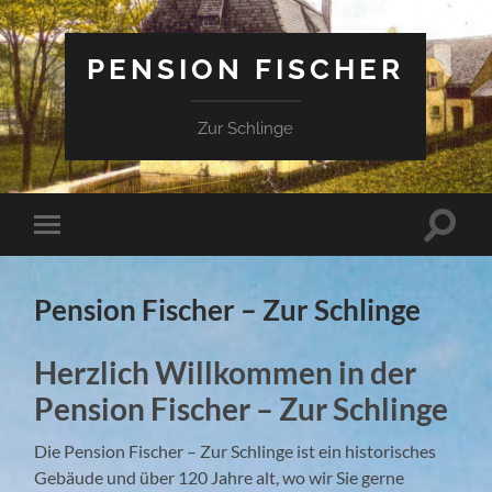
PENSION FISCHER
Zur Schlinge
Suchfe
Mobile-
ein-/a
Menü
ein-/ausblenden
Pension Fischer – Zur Schlinge
Herzlich Willkommen in der
Pension Fischer – Zur Schlinge
Die Pension Fischer – Zur Schlinge ist ein historisches
Gebäude und über 120 Jahre alt, wo wir Sie gerne