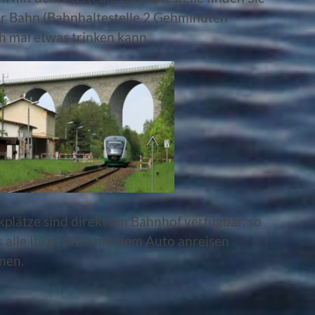
der Bahn (Bahnhaltestelle 2 Gehminuten
h mal etwas trinken kann.
kplätze sind direkt am Bahnhof verfügbar, so
s alle Ihre Gäste mit dem Auto anreisen
nen.