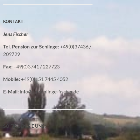
KONTAKT:
Jens Fischer
Tel. Pension zur Schlinge:
+49(0)37436 /
209729
Fax:
+49(0)3741 / 227723
Mobile:
+49(0)151 7445 4052
E-Mail:
info@zurschlinge-fischer.de
SO FINDEN SIE UNS: