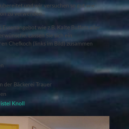
zubereitet und wir versuchen so gut wie
gion zu verwenden.
 Essenangebot wie z.B. Kalte Buffets aller
rwünsche. Lassen Sie sich ein
en Chefkoch (links im Bild) zusammen
en
n der Bäckerei Trauer
uen
istel Kno
ll