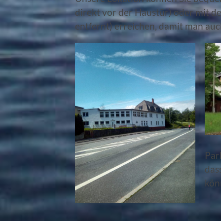
direkt vor der Haustür) oder mit 
entfernt) erreichen, damit man auc
Par
das
kön