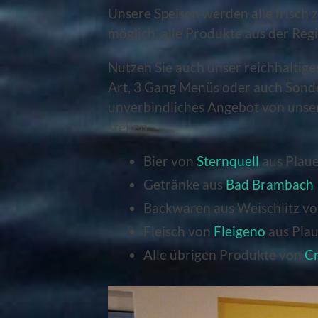
Unsere Speisen werden alle frisch 
möglich, alle Produkte aus der Re
Nutzen Sie auch unser reichhaltiges
Art, 3 Gang Menüs oder auch Sonde
unverbindliches Angebot von unser
stellen.
Bier von
Sternquell
aus Plau
Getränke aus
Bad Brambach
Backwaren aus Weischlitz vo
Fleisch von
Fleigeno
aus Pla
Alle übrigen Produkte von
Cr