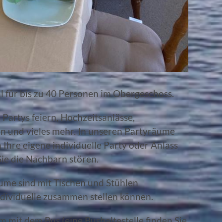
l für bis zu 40 Personen im Obergeschoss.
 Partys feiern, Hochzeitsanlässe,
n und vieles mehr. In unseren Partyräume
Ihre eigene individuelle Party oder Anlass
Sie die Nachbarn stören.
me sind mit Tischen und Stühlen
individuelle zusammen stellen können.
 mit dem Bus (eine Bushaltestelle finden Sie