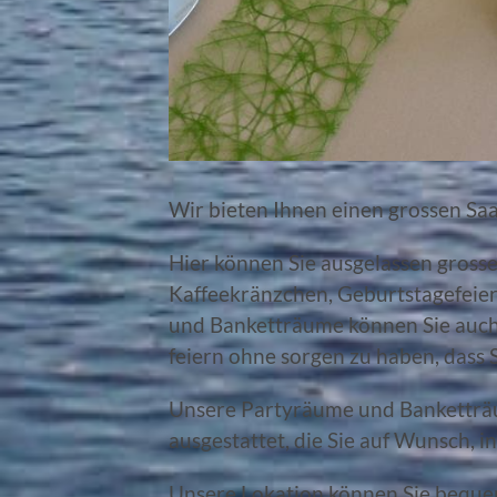
Wir bieten Ihnen einen grossen Saa
Hier können Sie ausgelassen grosse
Kaffeekränzchen, Geburtstagefeier
und Banketträume können Sie auch 
feiern ohne sorgen zu haben, dass 
Unsere Partyräume und Banketträu
ausgestattet, die Sie auf Wunsch, 
Unsere Lokation können Sie bequem