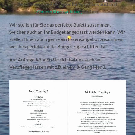
Sie können Ihre Feier oder Party bei uns auch mit
Zimmerübernachtung
buchen.
Wir stellen für Sie das perfekte Bufett zusammen,
welches auch an Ihr Budget angepasst werden kann. Wir
stellen Ihnen auch gerne ein Essensangebot zusammen,
welches perfekt auf Ihr Budget zugeschitten ist.
Auf Anfrage, können Sie sich bei uns auch voll
Verpflegen lassen mit z.B. einem 3-Gang Menü.